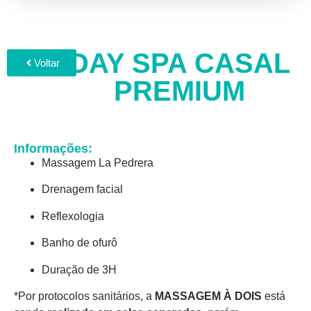
DAY SPA CASAL
Voltar
PREMIUM
Informações:
Massagem La Pedrera
Drenagem facial
Reflexologia
Banho de ofurô
Duração de 3H
*
Por protocolos sanitários, a
MASSAGEM À DOIS
está