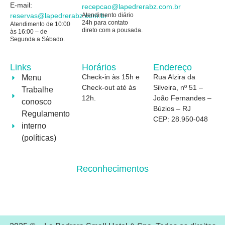
E-mail:
recepcao@
lapedrerabz.com.br
reservas@
lapedrerabz.com.br
Atendimento diário
24h para contato
Atendimento de 10:00
direto com a pousada.
às 16:00 – de
Segunda a Sábado.
Links
Horários
Endereço
Check-in às 15h e
Rua Alzira da
Menu
Check-out até às
Silveira, nº 51 –
Trabalhe
12h.
João Fernandes –
conosco
Búzios – RJ
Regulamento
CEP: 28.950-048
interno
(políticas)
Reconhecimentos