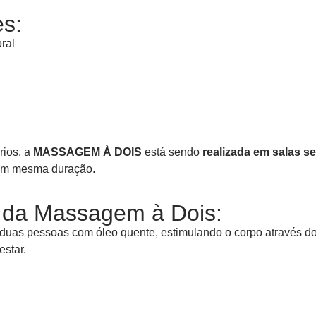
s:
ral
rios, a
MASSAGEM À DOIS
está sendo
realizada em salas s
om mesma duração.
s da Massagem à Dois:
uas pessoas com óleo quente, estimulando o corpo através dos
star.