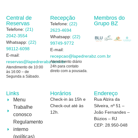
Central de
Recepção
Membros do
Reservas
Grupo BZ
Telefone:
(22)
Telefone:
(21)
2623-4694
2042-3554
Whatsapp:
(22)
Whatsapp:
(22)
99749-9772
98112-6098
E-mail:
E-mail:
recepcao@
lapedrerabz.com.br
reservas@
lapedrerabz.com.br
Atendimento diário
24h para contato
Atendimento de 10:00
direto com a pousada.
às 16:00 – de
Segunda a Sábado.
Links
Horários
Endereço
Check-in às 15h e
Rua Alzira da
Menu
Check-out até às
Silveira, nº 51 –
Trabalhe
12h.
João Fernandes –
conosco
Búzios – RJ
Regulamento
CEP: 28.950-048
interno
(políticas)