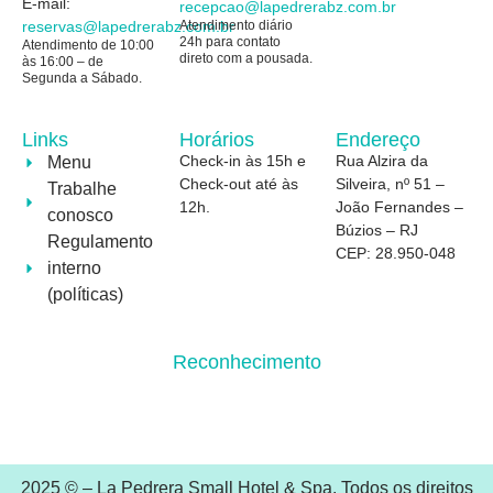
E-mail:
recepcao@
lapedrerabz.com.br
reservas@
lapedrerabz.com.br
Atendimento diário
24h para contato
Atendimento de 10:00
direto com a pousada.
às 16:00 – de
Segunda a Sábado.
Links
Horários
Endereço
Check-in às 15h e
Rua Alzira da
Menu
Check-out até às
Silveira, nº 51 –
Trabalhe
12h.
João Fernandes –
conosco
Búzios – RJ
Regulamento
CEP: 28.950-048
interno
(políticas)
Reconhecimento
2025 © – La Pedrera Small Hotel & Spa. Todos os direitos